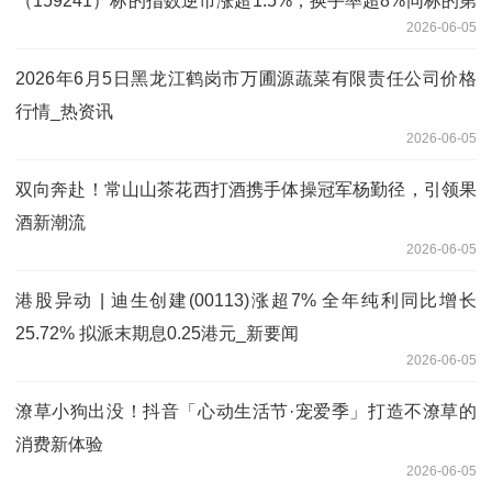
（159241）标的指数逆市涨超1.5%，换手率超8%同标的第
2026-06-05
一-每日热点
2026年6月5日黑龙江鹤岗市万圃源蔬菜有限责任公司价格
行情_热资讯
2026-06-05
双向奔赴！常山山茶花西打酒携手体操冠军杨勤径，引领果
酒新潮流
2026-06-05
港股异动 | 迪生创建(00113)涨超7% 全年纯利同比增长
25.72% 拟派末期息0.25港元_新要闻
2026-06-05
潦草小狗出没！抖音「心动生活节·宠爱季」打造不潦草的
消费新体验
2026-06-05