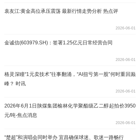
袁友江:黄金高位承压震荡 最新行情走势分析 热点评
2026-06-01
金诚信(603979.SH)：签署1.25亿元日常经营合同
2026-06-01
格灵深瞳“1元卖技术”往事翻涌，“AI扭亏第一股”何时重回巅
峰？ 时讯
2026-06-01
2026年6月1日陕煤集团榆林化学聚酯级乙二醇起拍价3950
元/吨-焦点消息
2026-06-01
“楚超”和演唱会同时举办 宜昌确保球迷、歌迷一路畅行