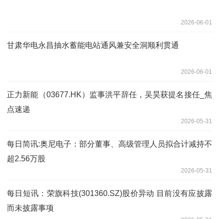
2026-06-01
甘肃华电永昌抽水蓄能电站通风兼安全洞顺利贯通
2026-06-01
正力新能（03677.HK）监事洪平辞任，吴昊获提名接任_焦
点速递
2026-05-31
每日简讯:奥尼电子：部分董事、高级管理人员拟合计减持不
超2.56万股
2026-05-31
每日短讯：荣旗科技(301360.SZ)股价异动 目前没有应披露
而未披露事项