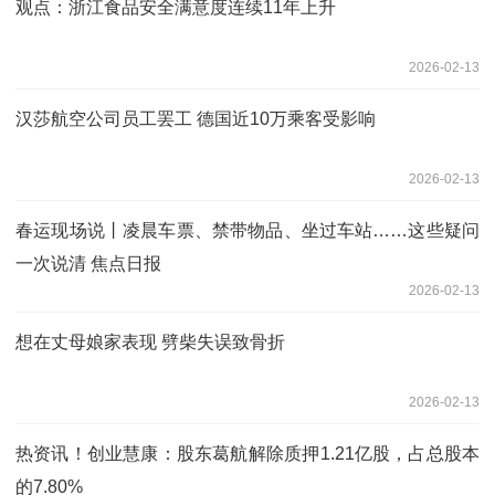
观点：浙江食品安全满意度连续11年上升
2026-02-13
汉莎航空公司员工罢工 德国近10万乘客受影响
2026-02-13
春运现场说丨凌晨车票、禁带物品、坐过车站……这些疑问
一次说清 焦点日报
2026-02-13
想在丈母娘家表现 劈柴失误致骨折
2026-02-13
热资讯！创业慧康：股东葛航解除质押1.21亿股，占总股本
的7.80%