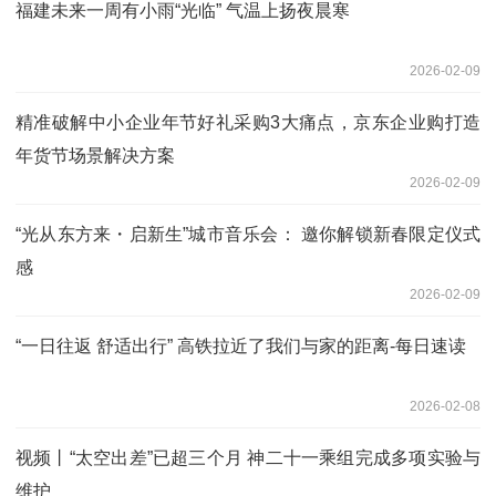
福建未来一周有小雨“光临” 气温上扬夜晨寒
2026-02-09
精准破解中小企业年节好礼采购3大痛点，京东企业购打造
年货节场景解决方案
2026-02-09
“光从东方来・启新生”城市音乐会： 邀你解锁新春限定仪式
感
2026-02-09
“一日往返 舒适出行” 高铁拉近了我们与家的距离-每日速读
2026-02-08
视频丨“太空出差”已超三个月 神二十一乘组完成多项实验与
维护