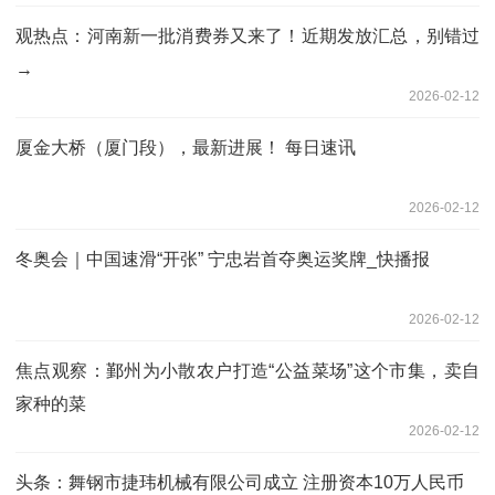
观热点：河南新一批消费券又来了！近期发放汇总，别错过
→
2026-02-12
厦金大桥（厦门段），最新进展！ 每日速讯
2026-02-12
冬奥会｜中国速滑“开张” 宁忠岩首夺奥运奖牌_快播报
2026-02-12
焦点观察：鄞州为小散农户打造“公益菜场”这个市集，卖自
家种的菜
2026-02-12
头条：舞钢市捷玮机械有限公司成立 注册资本10万人民币