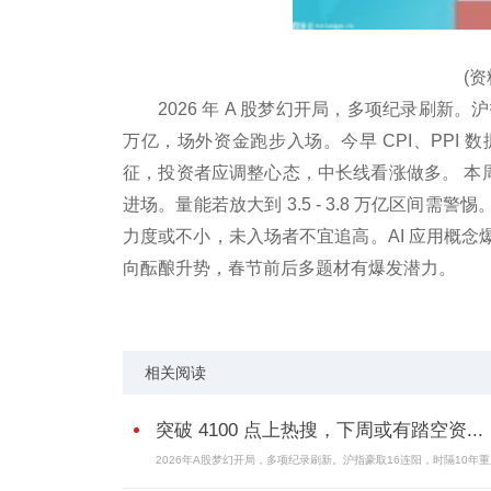
(
2026 年 A 股梦幻开局，多项纪录刷新。沪指豪
万亿，场外资金跑步入场。今早 CPI、PPI
征，投资者应调整心态，中长线看涨做多。 本周
进场。量能若放大到 3.5 - 3.8 万亿区
力度或不小，未入场者不宜追高。AI 应用概
向酝酿升势，春节前后多题材有爆发潜力。
标签：
踏空资金进场
蓝色光标
易点天下
商业
相关阅读
突破 4100 点上热搜，下周或有踏空资...
2026年A股梦幻开局，多项纪录刷新。沪指豪取16连阳，时隔10年重上