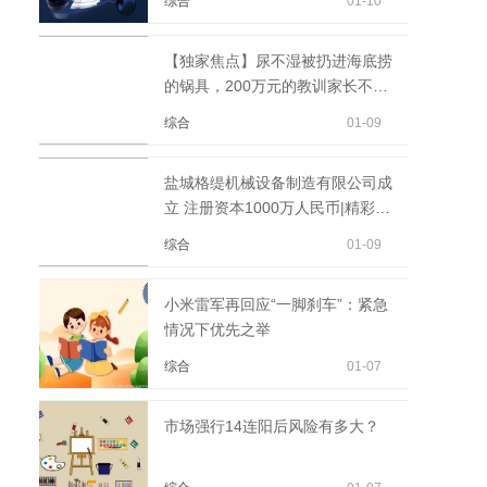
综合
01-10
【独家焦点】尿不湿被扔进海底捞
的锅具，200万元的教训家长不知
情吗？
综合
01-09
盐城格缇机械设备制造有限公司成
立 注册资本1000万人民币|精彩看
点
综合
01-09
小米雷军再回应“一脚刹车”：紧急
情况下优先之举
综合
01-07
市场强行14连阳后风险有多大？