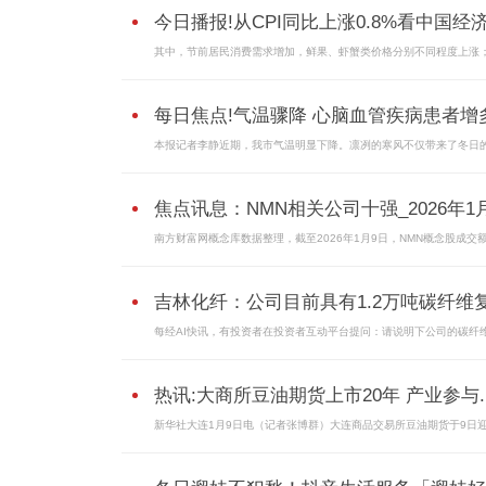
今日播报!从CPI同比上涨0.8%看中国经济.
其中，节前居民消费需求增加，鲜果、虾蟹类价格分别不同程度上涨
每日焦点!气温骤降 心脑血管疾病患者增
本报记者李静近期，我市气温明显下降。凛冽的寒风不仅带来了冬日
焦点讯息：NMN相关公司十强_2026年1月9
南方财富网概念库数据整理，截至2026年1月9日，NMN概念股成交
吉林化纤：公司目前具有1.2万吨碳纤维复.
每经AI快讯，有投资者在投资者互动平台提问：请说明下公司的碳纤
热讯:大商所豆油期货上市20年 产业参与..
新华社大连1月9日电（记者张博群）大连商品交易所豆油期货于9日