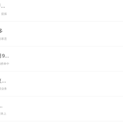
..
；提振
多
的寒意
...
额榜单中
..
维业务
.
迎来上