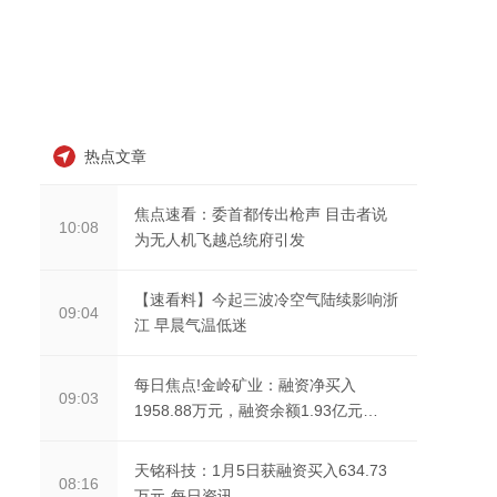
热点文章
焦点速看：委首都传出枪声 目击者说
10:08
为无人机飞越总统府引发
【速看料】今起三波冷空气陆续影响浙
09:04
江 早晨气温低迷
每日焦点!金岭矿业：融资净买入
09:03
1958.88万元，融资余额1.93亿元
（01-05）
天铭科技：1月5日获融资买入634.73
08:16
万元-每日资讯