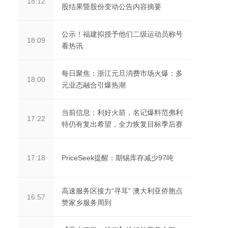
18:12
股结果暨股份变动公告内容摘要
公示！福建拟授予他们二级运动员称号
18:09
看热讯
每日聚焦：浙江元旦消费市场火爆：多
18:00
元业态融合引爆热潮
当前信息：利好火箭，名记爆料范弗利
17:22
特仍有复出希望，全力恢复目标季后赛
PriceSeek提醒：期锡库存减少97吨
17:18
高速服务区接力“寻耳” 澳大利亚侨胞点
16:57
赞家乡服务周到