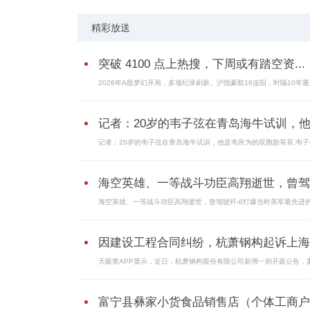
精彩放送
突破 4100 点上热搜，下周或有踏空资...
2026年A股梦幻开局，多项纪录刷新。沪指豪取16连阳，时隔10年重上
记者：20岁的韦子弦在青岛海牛试训，他.
记者：20岁的韦子弦在青岛海牛试训，他是韦所为的双胞胎哥哥,韦子
海空英雄、一等战斗功臣高翔逝世，曾驾..
海空英雄、一等战斗功臣高翔逝世，曾驾驶歼-6打爆当时美军最先进的F
因建设工程合同纠纷，杭萧钢构起诉上海..
天眼查APP显示，近日，杭萧钢构股份有限公司新增一则开庭公告，
富宁县彝家小货食品销售店（个体工商户..