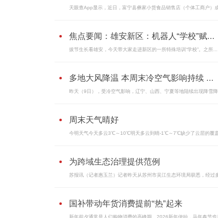
天眼查App显示，近日，富宁县彝家小货食品销售店（个体工商户）
焦点要闻：雄安新区：机器人“学校”赋...
拔节生长看雄安，今天带大家走进新区的一所特殊培训“学校”。之所...
多地大风降温 本周末冷空气影响持续 ...
昨天（9日），受冷空气影响，辽宁、山西、宁夏等地陆续出现降雪
周末天气晴好
今明天气今天多云3℃～10℃明天多云到晴-1℃～7℃缺少了云层的覆
为跨域生态治理提供范例
苏报讯（记者惠玉兰）记者昨天从苏州市吴江生态环境局获悉，经过
国补带动年货消费提前“热”起来
新年前夕通常是人们购物消费的高峰期。2026新年伊始，马年春节也