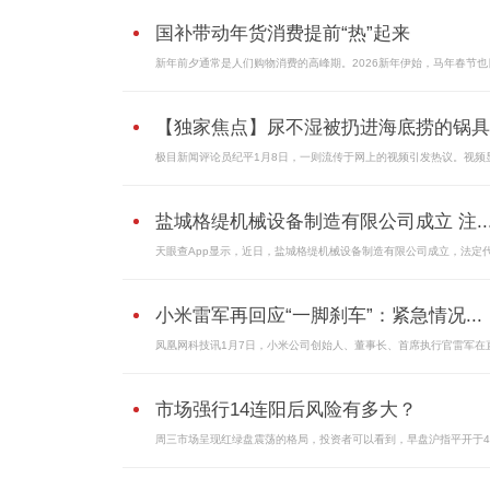
国补带动年货消费提前“热”起来
新年前夕通常是人们购物消费的高峰期。2026新年伊始，马年春节也
【独家焦点】尿不湿被扔进海底捞的锅具..
极目新闻评论员纪平1月8日，一则流传于网上的视频引发热议。视频
盐城格缇机械设备制造有限公司成立 注..
天眼查App显示，近日，盐城格缇机械设备制造有限公司成立，法定
小米雷军再回应“一脚刹车”：紧急情况...
凤凰网科技讯1月7日，小米公司创始人、董事长、首席执行官雷军在
市场强行14连阳后风险有多大？
周三市场呈现红绿盘震荡的格局，投资者可以看到，早盘沪指平开于40