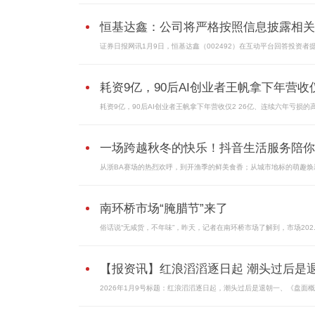
恒基达鑫：公司将严格按照信息披露相关..
证券日报网讯1月9日，恒基达鑫（002492）在互动平台回答投资者
耗资9亿，90后AI创业者王帆拿下年营收仅.
耗资9亿，90后AI创业者王帆拿下年营收仅2 26亿、连续六年亏损的
一场跨越秋冬的快乐！抖音生活服务陪你..
从浙BA赛场的热烈欢呼，到开渔季的鲜美食香；从城市地标的萌趣焕
南环桥市场“腌腊节”来了
俗话说“无咸货，不年味”，昨天，记者在南环桥市场了解到，市场202..
【报资讯】红浪滔滔逐日起 潮头过后是
2026年1月9号标题：红浪滔滔逐日起，潮头过后是退朝一、《盘面