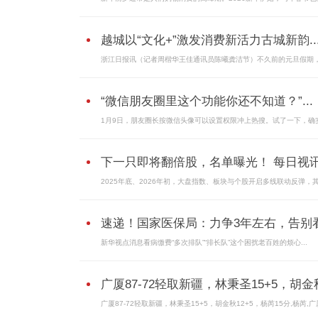
越城以“文化+”激发消费新活力古城新韵..
浙江日报讯（记者周楷华王佳通讯员陈曦龚洁节）不久前的元旦假期
“微信朋友圈里这个功能你还不知道？”...
1月9日，朋友圈长按微信头像可以设置权限冲上热搜。试了一下，确
下一只即将翻倍股，名单曝光！ 每日视
2025年底、2026年初，大盘指数、板块与个股开启多线联动反弹，
速递！国家医保局：力争3年左右，告别看.
新华视点消息看病缴费“多次排队”“排长队”这个困扰老百姓的烦心...
广厦87-72轻取新疆，林秉圣15+5，胡金秋
广厦87-72轻取新疆，林秉圣15+5，胡金秋12+5，杨芮15分,杨芮,广